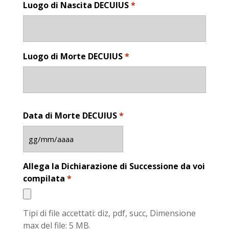
Luogo di Nascita DECUIUS
*
MM
slash
AAAA
Luogo di Morte DECUIUS
*
Data di Morte DECUIUS
*
GG
slash
Allega la Dichiarazione di Successione da voi
MM
compilata
*
slash
AAAA
Tipi di file accettati: diz, pdf, succ, Dimensione
max del file: 5 MB.