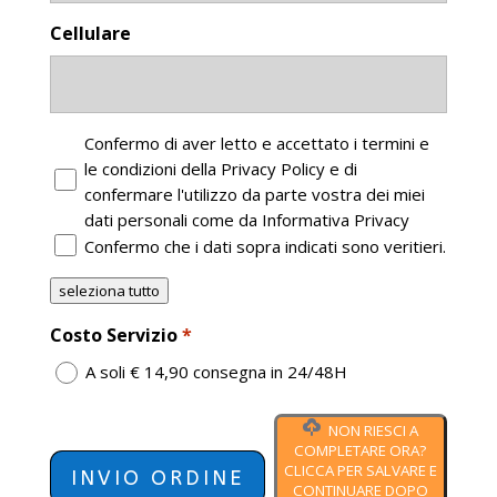
Cellulare
Obbligatorio
Confermo di aver letto e accettato i termini e
confermare
le condizioni della Privacy Policy e di
il
confermare l'utilizzo da parte vostra dei miei
tutto
dati personali come da Informativa Privacy
*
Confermo che i dati sopra indicati sono veritieri.
seleziona tutto
Costo Servizio
*
A soli € 14,90 consegna in 24/48H
CAPTCHA
NON RIESCI A
COMPLETARE ORA?
CLICCA PER SALVARE E
CONTINUARE DOPO