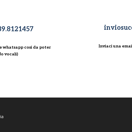
inviosuc
39.8121457
Inviaci una emai
e whatsapp cosi da poter
o vocali)
ia