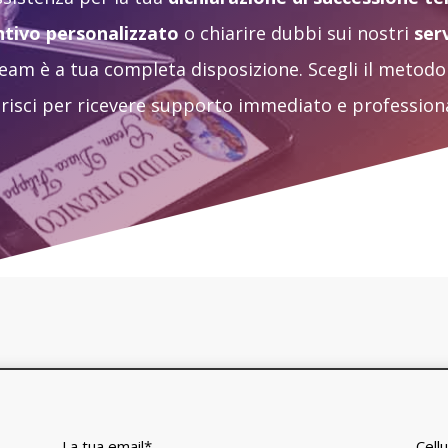
tivo personalizzato
o chiarire dubbi sui nostri
ser
 team è a tua completa disposizione. Scegli il metodo
risci per ricevere supporto immediato e professiona
La tua email
*
Cell