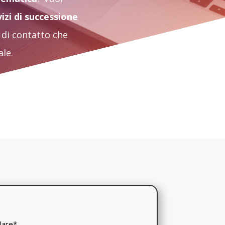
vizi di successione
 di contatto che
le.
ulare
*