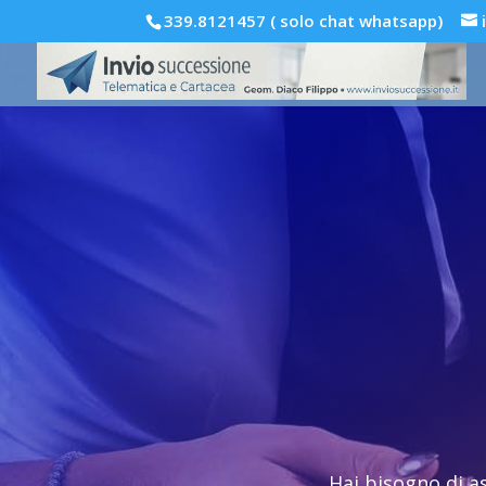
339.8121457 ( solo chat whatsapp)
Hai bisogno di a