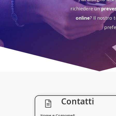
richiedere un
preven
online
? Il nostro
prefe
Contatti

Nome e Cognome
*