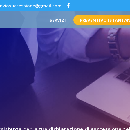
inviosuccessione@gmail.com
SERVIZI
PREVENTIVO ISTANTA
ssistenza per la tua
dichiarazione di successione t